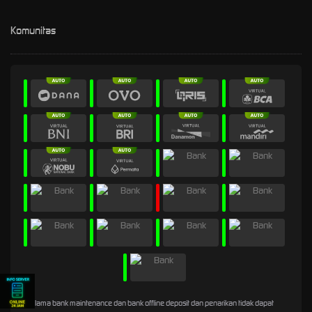
Komunitas
* Selama bank maintenance dan bank offline deposit dan penarikan tidak dapat