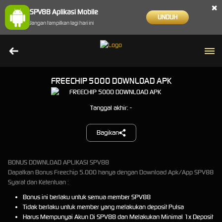
×
SPV88 Aplikasi Mobile
UNDUH
Jangan tampilkan lagi hari ini
FREECHIP 5000 DOWNLOAD APK
Tanggal akhir: -
Bagikan
BONUS DOWNLOAD APLIKASI SPV88
Dapatkan Bonus Freechip 5.000 hanya dengan Download Apk/App SPV88
Syarat dan Ketentuan :
Bonus ini berlaku untuk semua member SPV88
Tidak berlaku untuk member yang melakukan deposit Pulsa
Harus Mempunyai Akun Di SPV88 dan Melakukan Minimal 1x Deposit