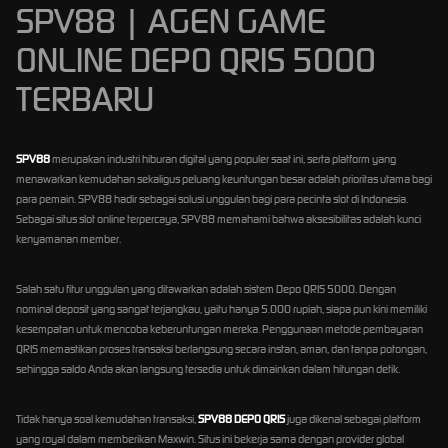
SPV88 | AGEN GAME
ONLINE DEPO QRIS 5000
TERBARU
SPV88
merupakan industri hiburan digital yang populer saat ini, serta platform yang
menawarkan kemudahan sekaligus peluang keuntungan besar adalah prioritas utama bagi
para pemain. SPV88 hadir sebagai solusi unggulan bagi para pecinta slot di Indonesia.
Sebagai situs slot online terpercaya, SPV88 memahami bahwa aksesibilitas adalah kunci
kenyamanan member.
Salah satu fitur unggulan yang ditawarkan adalah sistem Depo QRIS 5000. Dengan
nominal deposit yang sangat terjangkau, yaitu hanya 5.000 rupiah, siapa pun kini memiliki
kesempatan untuk mencoba keberuntungan mereka. Penggunaan metode pembayaran
QRIS memastikan proses transaksi berlangsung secara instan, aman, dan tanpa potongan,
sehingga saldo Anda akan langsung tersedia untuk dimainkan dalam hitungan detik.
Tidak hanya soal kemudahan transaksi,
SPV88 DEPO QRIS
juga dikenal sebagai platform
yang royal dalam memberikan Maxwin. Situs ini bekerja sama dengan provider global