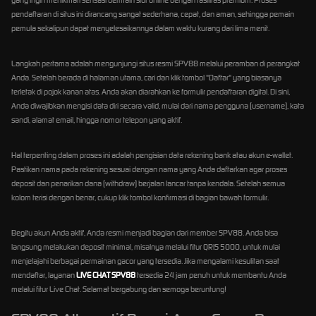
yang ingin menikmati sensasi bermain slot online dengan fasilitas premium. Proses
pendaftaran di situs ini dirancang sangat sederhana, cepat, dan aman, sehingga pemain
pemula sekalipun dapat menyelesaikannya dalam waktu kurang dari lima menit.
Langkah pertama adalah mengunjungi situs resmi SPV88 melalui peramban di perangkat
Anda. Setelah berada di halaman utama, cari dan klik tombol "Daftar" yang biasanya
terletak di pojok kanan atas. Anda akan diarahkan ke formulir pendaftaran digital. Di sini,
Anda diwajibkan mengisi data diri secara valid, mulai dari nama pengguna (username), kata
sandi, alamat email, hingga nomor telepon yang aktif.
Hal terpenting dalam proses ini adalah pengisian data rekening bank atau akun e-wallet.
Pastikan nama pada rekening sesuai dengan nama yang Anda daftarkan agar proses
deposit dan penarikan dana (withdraw) berjalan lancar tanpa kendala. Setelah semua
kolom terisi dengan benar, cukup klik tombol konfirmasi di bagian bawah formulir.
Begitu akun Anda aktif, Anda resmi menjadi bagian dari member SPV88. Anda bisa
langsung melakukan deposit minimal, misalnya melalui fitur QRIS 5000, untuk mulai
menjelajahi berbagai permainan gacor yang tersedia. Jika mengalami kesulitan saat
mendaftar, layanan
LIVE CHAT SPV88
tersedia 24 jam penuh untuk membantu Anda
melalui fitur Live Chat. Selamat bergabung dan semoga beruntung!