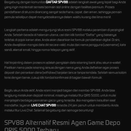
Bergabung dengan komunitas
DAFTAR SPV88
adalah langkah awal yang tepat bagi Anda
yang ingin menikmati sensasi bermain slot online dengan fasilitas premium. Proses
pendaftaran di situs ini dirancang sangat sederhana, cepat, dan aman, sehingga pemain
pemula sekalipun dapat menyelesaikannya dalam waktu kurang dari lima menit.
Langkah pertama adalah mengunjungi situs resmi SPV88 melalui peramban di perangkat
Anda. Setelah berada di halaman utama, cari dan klik tombol "Daftar" yang biasanya
terletak di pojok kanan atas. Anda akan diarahkan ke formulir pendaftaran digital. Di sini,
Anda diwajibkan mengisi data diri secara valid, mulai dari nama pengguna (username), kata
sandi, alamat email, hingga nomor telepon yang aktif.
Hal terpenting dalam proses ini adalah pengisian data rekening bank atau akun e-wallet.
Pastikan nama pada rekening sesuai dengan nama yang Anda daftarkan agar proses
deposit dan penarikan dana (withdraw) berjalan lancar tanpa kendala. Setelah semua kolom
terisi dengan benar, cukup klik tombol konfirmasi di bagian bawah formulir.
Begitu akun Anda aktif, Anda resmi menjadi bagian dari member SPV88. Anda bisa
langsung melakukan deposit minimal, misalnya melalui fitur QRIS 5000, untuk mulai
menjelajahi berbagai permainan gacor yang tersedia. Jika mengalami kesulitan saat
mendaftar, layanan
LIVE CHAT SPV88
tersedia 24 jam penuh untuk membantu Anda
melalui fitur Live Chat. Selamat bergabung dan semoga beruntung!
SPV88 Alternatif Resmi Agen Game Depo
QRIS 5000 Terbaru