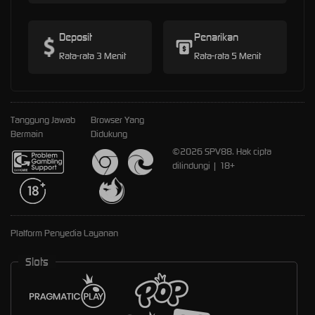
Deposit
Penarikan
Rata-rata 3 Menit
Rata-rata 5 Menit
Tanggung Jawab
Browser Yang
Bermain
Didukung
©2026 SPV88. Hak cipta
dilindungi | 18+
Platform Penyedia Layanan
Slots