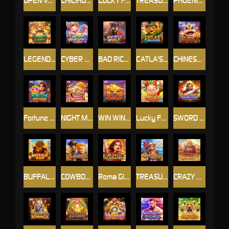
OPEN VAULT
CHILIHUAHUA
LUCKY FORTUNES
TREASURES OF ODIN
PHOENIX FEVER
LEGEND OF INCA
CYBER GOD OF FORTUNE⁺
BAD RICH WOLF
CATLA'S MONEY MACHINE
CHINESE NEW YEAR 2
Fortune Goddess
NIGHT MARKET
WIN WIN NEKO
Lucky Fortune 3x3
SWORD OF KING
BUFFALO WAYS
COWBOYS
Roma Gladiatrix
TREASURE CRUISE
CRAZY BUFFALO