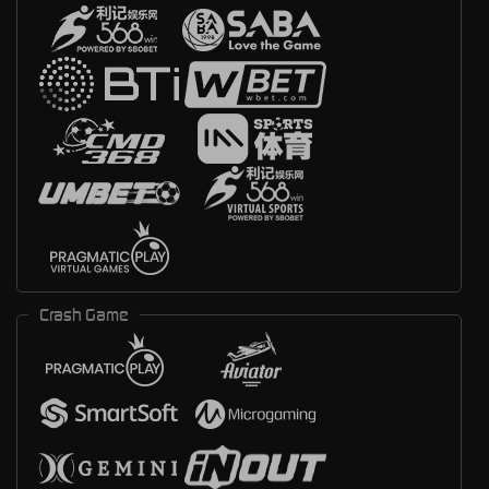
Crash Game