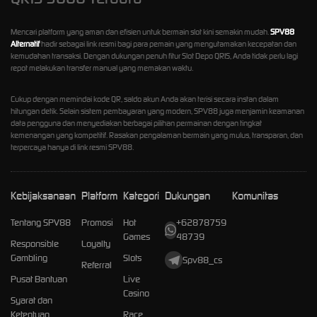
Mencari platform yang aman dan efisien untuk bermain slot kini semakin mudah.
SPV88
Alternatif
hadir sebagai link resmi bagi para pemain yang mengutamakan kecepatan dan
kemudahan transaksi. Dengan dukungan penuh fitur Slot Depo QRIS, Anda tidak perlu lagi
repot melakukan transfer manual yang memakan waktu.
Cukup dengan memindai kode QR, saldo akun Anda akan terisi secara instan dalam
hitungan detik. Selain sistem pembayaran yang modern, SPV88 juga menjamin keamanan
data pengguna dan menyediakan berbagai pilihan permainan dengan tingkat
kemenangan yang kompetitif. Rasakan pengalaman bermain yang mulus, transparan, dan
terpercaya hanya di link resmi SPV88.
Kebijaksanaan
Platform
Kategori
Dukungan
Komunitas
Tentang SPV88
Promosi
Hot
+62878759
Games
48739
Responsible
Loyalty
Gambling
Slots
Spv88_cs
Referral
Pusat Bantuan
Live
Casino
Syarat dan
Ketentuan
Race