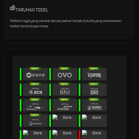
TARUHAN TOGEL
Platform togel yang menarik dari perusahan terbaik di dunia yang menawarkan
hadiah kemenangan besar