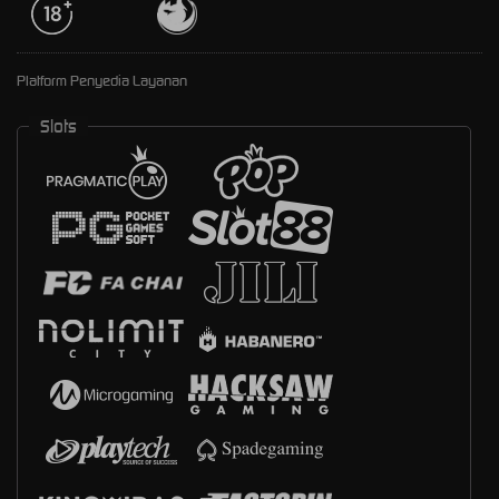
Platform Penyedia Layanan
Slots