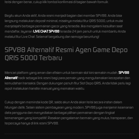
terisi dengan benar, cukup klik tombol konfirmasi di bagian bawah formulir.
Begitu akun Anda aktif, Anda resmi menjadi bagian dari member SPV88. Anda bisa
langsung melakukan deposit minimal, misalnya melalui fitur QRIS 5000, untuk mulai
menjelajahi berbagai permainan gacor yang tersedia. Jika mengalami kesulitan saat
mendaftar, layanan
LIVE CHAT SPV88
tersedia 24 jam penuh untuk membantu Anda
melalui fitur Live Chat. Selamat bergabung dan semoga beruntung!
SPV88 Alternatif Resmi Agen Game Depo
QRIS 5000 Terbaru
Mencari platform yang aman dan efisien untuk bermain slot kini semakin mudah.
SPV88
Alternatif
hadir sebagai link resmi bagi para pemain yang mengutamakan kecepatan dan
kemudahan transaksi. Dengan dukungan penuh fitur Slot Depo QRIS, Anda tidak perlu lagi
repot melakukan transfer manual yang memakan waktu.
Cukup dengan memindai kode QR, saldo akun Anda akan terisi secara instan dalam
hitungan detik. Selain sistem pembayaran yang modern, SPV88 juga menjamin keamanan
data pengguna dan menyediakan berbagai pilihan permainan dengan tingkat
kemenangan yang kompetitif. Rasakan pengalaman bermain yang mulus, transparan, dan
terpercaya hanya di link resmi SPV88.