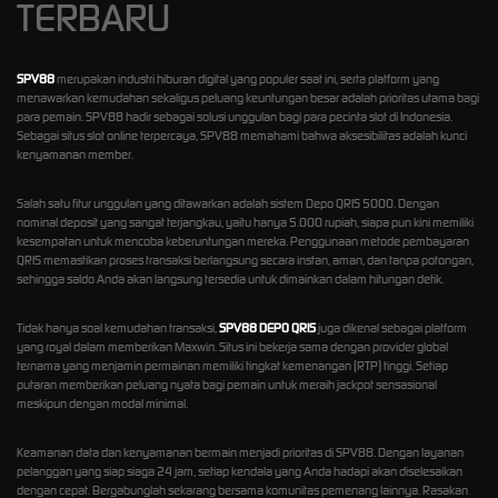
TERBARU
SPV88
merupakan industri hiburan digital yang populer saat ini, serta platform yang
menawarkan kemudahan sekaligus peluang keuntungan besar adalah prioritas utama bagi
para pemain. SPV88 hadir sebagai solusi unggulan bagi para pecinta slot di Indonesia.
Sebagai situs slot online terpercaya, SPV88 memahami bahwa aksesibilitas adalah kunci
kenyamanan member.
Salah satu fitur unggulan yang ditawarkan adalah sistem Depo QRIS 5000. Dengan
nominal deposit yang sangat terjangkau, yaitu hanya 5.000 rupiah, siapa pun kini memiliki
kesempatan untuk mencoba keberuntungan mereka. Penggunaan metode pembayaran
QRIS memastikan proses transaksi berlangsung secara instan, aman, dan tanpa potongan,
sehingga saldo Anda akan langsung tersedia untuk dimainkan dalam hitungan detik.
Tidak hanya soal kemudahan transaksi,
SPV88 DEPO QRIS
juga dikenal sebagai platform
yang royal dalam memberikan Maxwin. Situs ini bekerja sama dengan provider global
ternama yang menjamin permainan memiliki tingkat kemenangan (RTP) tinggi. Setiap
putaran memberikan peluang nyata bagi pemain untuk meraih jackpot sensasional
meskipun dengan modal minimal.
Keamanan data dan kenyamanan bermain menjadi prioritas di SPV88. Dengan layanan
pelanggan yang siap siaga 24 jam, setiap kendala yang Anda hadapi akan diselesaikan
dengan cepat. Bergabunglah sekarang bersama komunitas pemenang lainnya. Rasakan