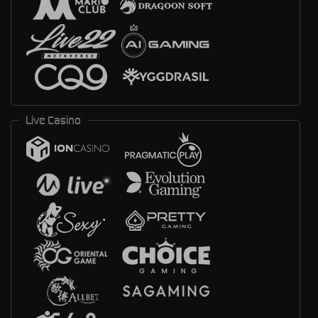
Live Casino