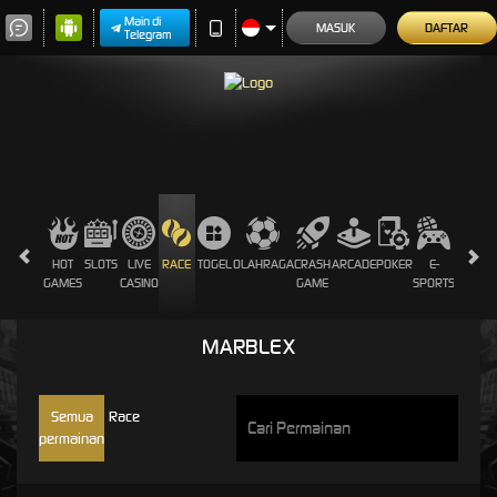
Main di
MASUK
DAFTAR
Telegram
HOT
SLOTS
LIVE
RACE
TOGEL
OLAHRAGA
CRASH
ARCADE
POKER
E-
SABUN
GAMES
CASINO
GAME
SPORTS
AYAM
MARBLEX
Semua
Race
permainan