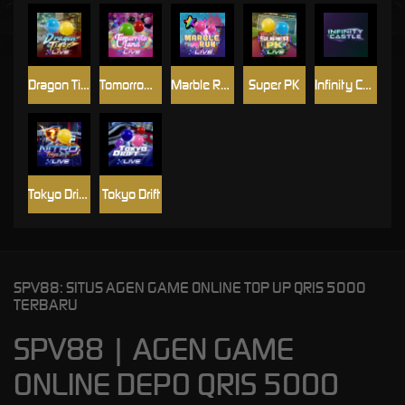
Dragon Tiger
Tomorrow land
Marble Run
Super PK
Infinity Castle
Tokyo Drift Nitro
Tokyo Drift
SPV88: SITUS AGEN GAME ONLINE TOP UP QRIS 5000
TERBARU
SPV88 | AGEN GAME
ONLINE DEPO QRIS 5000