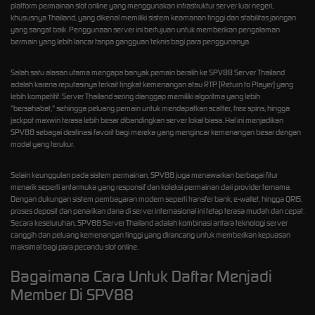
platform permainan slot online yang menggunakan infrastruktur server luar negeri,
khususnya Thailand, yang dikenal memiliki sistem keamanan tinggi dan stabilitas jaringan
yang sangat baik. Penggunaan server ini bertujuan untuk memberikan pengalaman
bermain yang lebih lancar tanpa gangguan teknis bagi para penggunanya.
Salah satu alasan utama mengapa banyak pemain beralih ke SPV88 Server Thailand
adalah karena reputasinya terkait tingkat kemenangan atau RTP (Return to Player) yang
lebih kompetitif. Server Thailand sering dianggap memiliki algoritma yang lebih
"bersahabat," sehingga peluang pemain untuk mendapatkan scatter, free spins, hingga
jackpot maxwin terasa lebih besar dibandingkan server lokal biasa. Hal ini menjadikan
SPV88 sebagai destinasi favorit bagi mereka yang mengincar kemenangan besar dengan
modal yang terukur.
Selain keunggulan pada sistem permainan, SPV88 juga menawarkan berbagai fitur
menarik seperti antarmuka yang responsif dan koleksi permainan dari provider ternama.
Dengan dukungan sistem pembayaran modern seperti transfer bank, e-wallet, hingga QRIS,
proses deposit dan penarikan dana di server internasional ini tetap terasa mudah dan cepat.
Secara keseluruhan, SPV88 Server Thailand adalah kombinasi antara teknologi server
canggih dan peluang kemenangan tinggi yang dirancang untuk memberikan kepuasan
maksimal bagi para pecandu slot online.
Bagaimana Cara Untuk Daftar Menjadi
Member Di SPV88