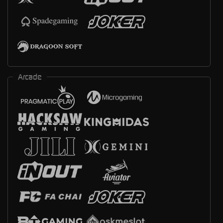
Arcade