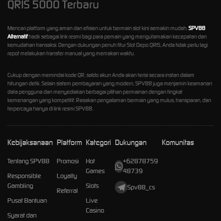
QRIS 5000 Terbaru
Mencari platform yang aman dan efisien untuk bermain slot kini semakin mudah.
SPV88
Alternatif
hadir sebagai link resmi bagi para pemain yang mengutamakan kecepatan dan
kemudahan transaksi. Dengan dukungan penuh fitur Slot Depo QRIS, Anda tidak perlu lagi
repot melakukan transfer manual yang memakan waktu.
Cukup dengan memindai kode QR, saldo akun Anda akan terisi secara instan dalam
hitungan detik. Selain sistem pembayaran yang modern, SPV88 juga menjamin keamanan
data pengguna dan menyediakan berbagai pilihan permainan dengan tingkat
kemenangan yang kompetitif. Rasakan pengalaman bermain yang mulus, transparan, dan
terpercaya hanya di link resmi SPV88.
Kebijaksanaan
Platform
Kategori
Dukungan
Komunitas
Tentang SPV88
Promosi
Hot
+62878759
Games
48739
Responsible
Loyalty
Gambling
Slots
Spv88_cs
Referral
Pusat Bantuan
Live
Casino
Syarat dan