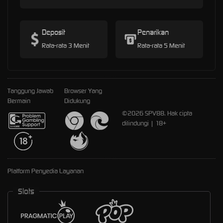
Deposit
Penarikan
Rata-rata 3 Menit
Rata-rata 5 Menit
Tanggung Jawab
Browser Yang
Bermain
Didukung
©2026 SPV88. Hak cipta
dilindungi | 18+
Platform Penyedia Layanan
Slots