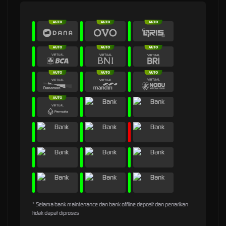
* Selama bank maintenance dan bank offline deposit dan penarikan
tidak dapat diproses