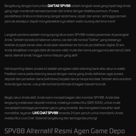
Bergabung dengan komunitas
DAFTAR SPV88
adalah langkah awal yang tepat bagi Anda
yang ingin menikmati sensasi bermain slot online dengan fasilitas premium. Proses
pendaftaran di situs ini dirancang sangat sederhana, cepat, dan aman, sehingga pemain
pemula sekalipun dapat menyelesaikannya dalam waktu kurang dari lima menit.
Langkah pertama adalah mengunjungi situs resmi SPV88 melalui peramban di perangkat
Anda. Setelah berada di halaman utama, cari dan klik tombol "Daftar" yang biasanya
terletak di pojok kanan atas. Anda akan diarahkan ke formulir pendaftaran digital. Di sini,
Anda diwajibkan mengisi data diri secara valid, mulai dari nama pengguna (username), kata
sandi, alamat email, hingga nomor telepon yang aktif.
Hal terpenting dalam proses ini adalah pengisian data rekening bank atau akun e-wallet.
Pastikan nama pada rekening sesuai dengan nama yang Anda daftarkan agar proses
deposit dan penarikan dana (withdraw) berjalan lancar tanpa kendala. Setelah semua kolom
terisi dengan benar, cukup klik tombol konfirmasi di bagian bawah formulir.
Begitu akun Anda aktif, Anda resmi menjadi bagian dari member SPV88. Anda bisa
langsung melakukan deposit minimal, misalnya melalui fitur QRIS 5000, untuk mulai
menjelajahi berbagai permainan gacor yang tersedia. Jika mengalami kesulitan saat
mendaftar, layanan
LIVE CHAT SPV88
tersedia 24 jam penuh untuk membantu Anda
melalui fitur Live Chat. Selamat bergabung dan semoga beruntung!
SPV88 Alternatif Resmi Agen Game Depo