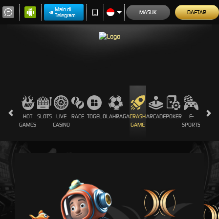
Main di
MASUK
DAFTAR
Telegram
HOT
SLOTS
LIVE
RACE
TOGEL
OLAHRAGA
CRASH
ARCADE
POKER
E-
SABUN
GAMES
CASINO
GAME
SPORTS
AYAM