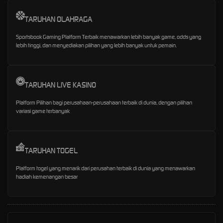
TARUHAN OLAHRAGA
Sportsbook Gaming Platform Terbaik menawarkan lebih banyak game, odds yang
lebih tinggi, dan menyediakan pilihan yang lebih banyak untuk pemain.
TARUHAN LIVE KASINO
Platform Pilihan bagi perusahaan-perusahaan terbaik di dunia, dengan pilihan
variasi game terbanyak
TARUHAN TOGEL
Platform togel yang menarik dari perusahan terbaik di dunia yang menawarkan
hadiah kemenangan besar