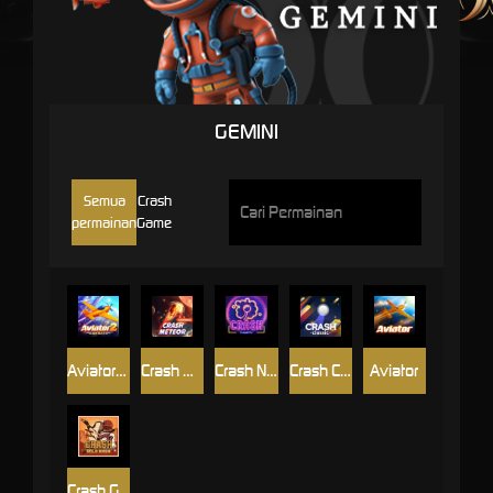
GEMINI
Semua
Crash
permainan
Game
Aviator2-Sky Elite
Crash Meteor
Crash Neon
Crash Classic
Aviator
Crash Gold Rush