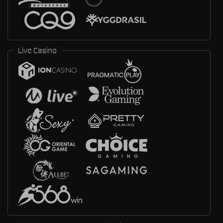
Live Casino