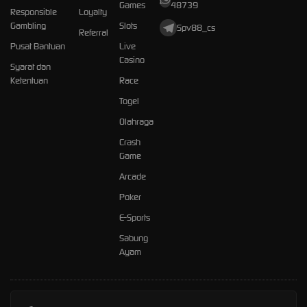
Games
48739
Responsible
Loyalty
Gambling
Slots
Spv88_cs
Referral
Pusat Bantuan
Live
Casino
Syarat dan
Ketentuan
Race
Togel
Olahraga
Crash
Game
Arcade
Poker
E-Sports
Sabung
Ayam