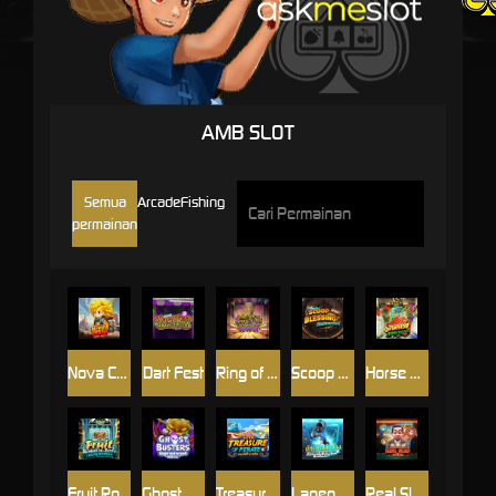
AMB SLOT
Semua
Arcade
Fishing
permainan
Nova Crash : The Legends of Power
Dart Fest
Ring of Hopeful
Scoop Blessing
Horse Racing
Fruit Roulette Slots
Ghost Busters
Treasure of Pirate
Lagend of Shooter
Real Slap