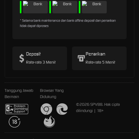
* Selama bank maintenance dan bank offline deposit dan penarikan
tidak dapat diproses
Deposit
Penarikan
Rata-rata 3 Menit
Rata-rata 5 Menit
Tanggung Jawab
Browser Yang
Bermain
Didukung
©2026 SPV88. Hak cipta
dilindungi | 18+