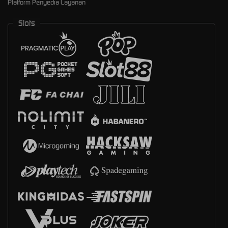
Platform Penyedia Layanan
Slots