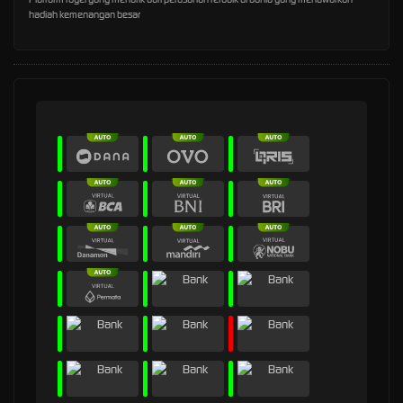
hadiah kemenangan besar