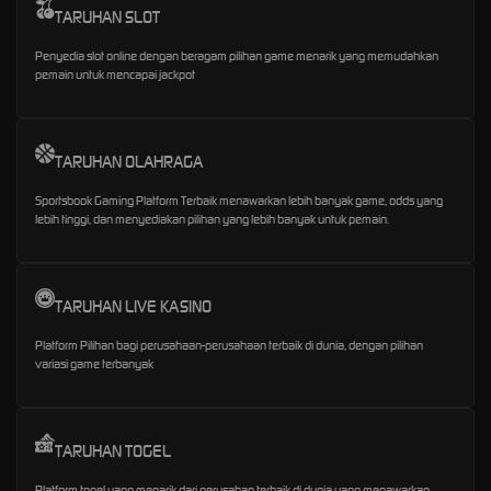
TARUHAN SLOT
Penyedia slot online dengan beragam pilihan game menarik yang memudahkan
pemain untuk mencapai jackpot
TARUHAN OLAHRAGA
Sportsbook Gaming Platform Terbaik menawarkan lebih banyak game, odds yang
lebih tinggi, dan menyediakan pilihan yang lebih banyak untuk pemain.
TARUHAN LIVE KASINO
Platform Pilihan bagi perusahaan-perusahaan terbaik di dunia, dengan pilihan
variasi game terbanyak
TARUHAN TOGEL
Platform togel yang menarik dari perusahan terbaik di dunia yang menawarkan