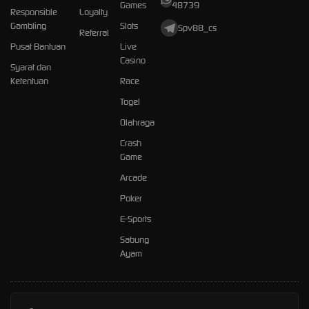
Games
48739
Responsible
Loyalty
Gambling
Slots
Spv88_cs
Referral
Pusat Bantuan
Live
Casino
Syarat dan
Ketentuan
Race
Togel
Olahraga
Crash
Game
Arcade
Poker
E-Sports
Sabung
Ayam