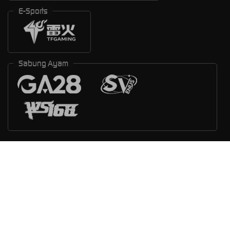
E-Sports
Sabung Ayam