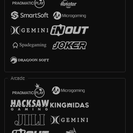
Arcade