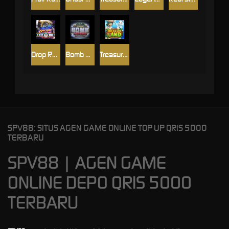
Drop Racing
Bomb Defusal
Treasure Land
SPV88: SITUS AGEN GAME ONLINE TOP UP QRIS 5000
TERBARU
SPV88 | AGEN GAME
ONLINE DEPO QRIS 5000
TERBARU